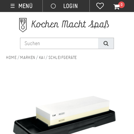
0
MENÜ
☰
MARKEN
KAI
SCHLEIFGERÄTE