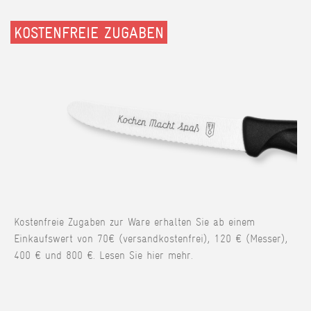
KOSTENFREIE ZUGABEN
Kostenfreie Zugaben zur Ware erhalten Sie ab einem
Einkaufswert von 70€ (versandkostenfrei), 120 € (Messer),
400 € und 800 €. Lesen Sie hier mehr.