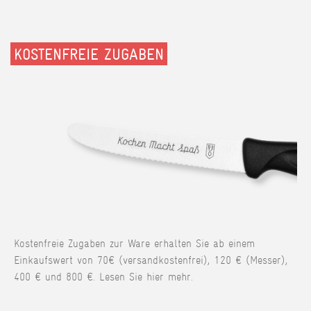
KOSTENFREIE ZUGABEN
Kostenfreie Zugaben zur Ware erhalten Sie ab einem
Einkaufswert von 70€ (versandkostenfrei), 120 € (Messer),
400 € und 800 €. Lesen Sie hier mehr.