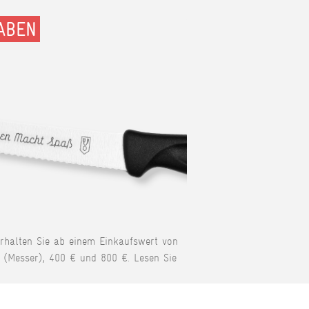
ABEN
erhalten Sie ab einem Einkaufswert von
 (Messer), 400 € und 800 €. Lesen Sie