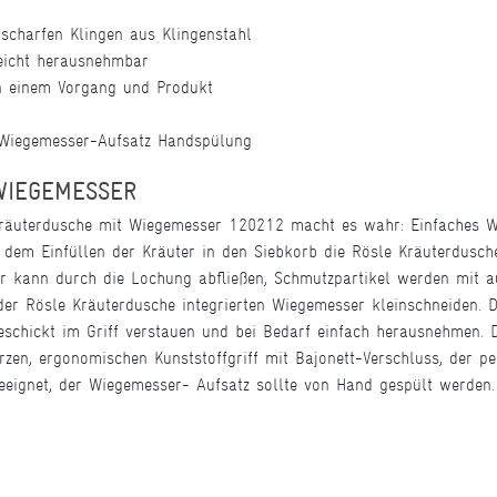
 scharfen Klingen aus Klingenstahl
leicht herausnehmbar
n einem Vorgang und Produkt
 Wiegemesser-Aufsatz Handspülung
WIEGEMESSER
 Kräuterdusche mit Wiegemesser 120212 macht es wahr: Einfaches 
dem Einfüllen der Kräuter in den Siebkorb die Rösle Kräuterdusche
r kann durch die Lochung abfließen, Schmutzpartikel werden mit
der Rösle Kräuterdusche integrierten Wiegemesser kleinschneiden. 
eschickt im Griff verstauen und bei Bedarf einfach herausnehmen. 
en, ergonomischen Kunststoffgriff mit Bajonett-Verschluss, der per
eeignet, der Wiegemesser- Aufsatz sollte von Hand gespült werden