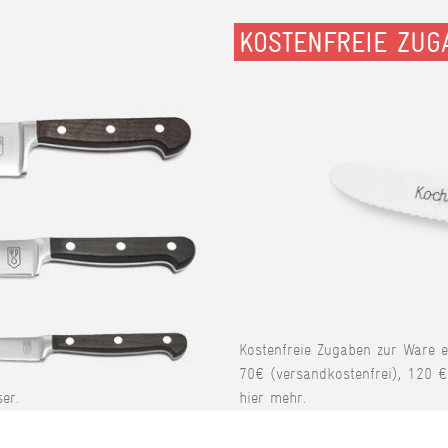
KOSTENFREIE ZUG
Kostenfreie Zugaben zur Ware 
70€ (versandkostenfrei), 120 €
er.
hier mehr.