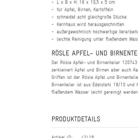
L x B x H: 16 x 10,5 x 5 cm
für Apfel, Birnen, Kartoffeln
schneidet acht gleichgroße Stücke
Kernhaus wird herausgeschnitten
außergewöhnlich hochwertige Verarbeit
leichte Reinigung unter fließendem Was
RÖSLE APFEL- UND BIRNENTE
Der Rösle Apfel- und Birnenteiler 120743
zerkleinert Äpfel und Birnen aber auch Ka
Griffen ist der Rösle Apfel und Birnentei
Birnenteiler ist aus Edelstahl 18/10 und
fließendem Wasser leicht gereinigt werde
PRODUKTDETAILS
Artikel ID:
42418