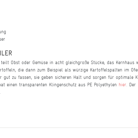
ung
ser
ILER
 teilt Obst oder Gemüse in acht gleichgroße Stücke, das Kernhaus w
rtoffeln, die dann zum Beispiel als würzige Kartoffelspalten im O
ler gut zu fassen, sie geben sicheren Halt und sorgen für optimale 
 hat einen transparenten Klingenschutz aus PE Polyethylen
hier
. Der
n.