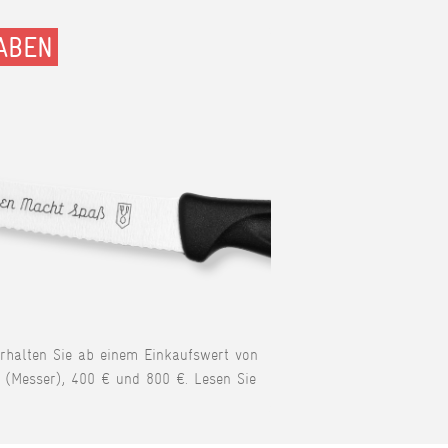
ABEN
erhalten Sie ab einem Einkaufswert von
 (Messer), 400 € und 800 €. Lesen Sie