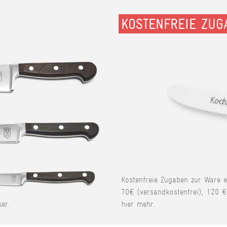
KOSTENFREIE ZUG
Kostenfreie Zugaben zur Ware 
70€ (versandkostenfrei), 120 €
er.
hier mehr.