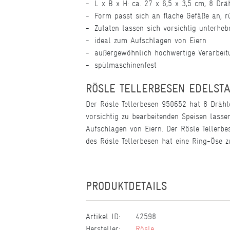
L x B x H: ca. 27 x 6,5 x 3,5 cm, 8 Drä
Form passt sich an flache Gefäße an, 
Zutaten lassen sich vorsichtig unterheb
ideal zum Aufschlagen von Eiern
außergewöhnlich hochwertige Verarbeit
spülmaschinenfest
RÖSLE TELLERBESEN EDELST
Der Rösle Tellerbesen 950652 hat 8 Dräht
vorsichtig zu bearbeitenden Speisen lasse
Aufschlagen von Eiern. Der Rösle Tellerbe
des Rösle Tellerbesen hat eine Ring-Öse 
PRODUKTDETAILS
Artikel ID:
42598
Hersteller:
Rösle