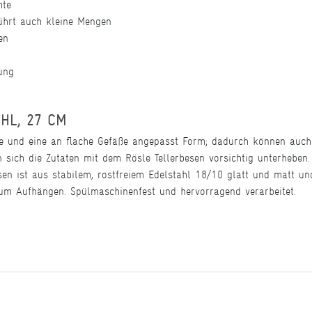
hte
rührt auch kleine Mengen
en
ung
AHL, 27 CM
e und eine an flache Gefäße angepasst Form; dadurch können auch
n sich die Zutaten mit dem Rösle Tellerbesen vorsichtig unterheben.
sen ist aus stabilem, rostfreiem Edelstahl 18/10 glatt und matt und
zum Aufhängen. Spülmaschinenfest und hervorragend verarbeitet.