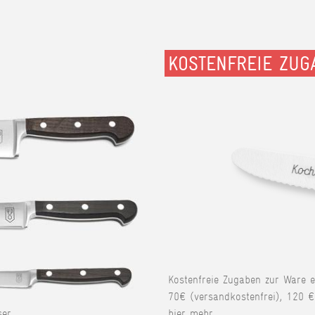
KOSTENFREIE ZUG
Kostenfreie Zugaben zur Ware 
70€ (versandkostenfrei), 120 €
er.
hier mehr.