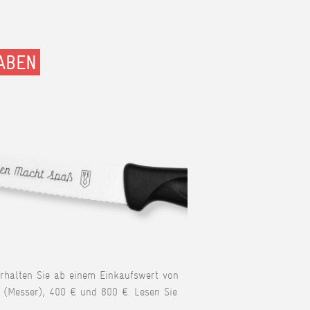
ABEN
erhalten Sie ab einem Einkaufswert von
 (Messer), 400 € und 800 €. Lesen Sie