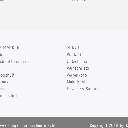
P-MARKEN
SERVICE
de
Kontakt
ndmühlenmesser
Gutscheine
Wunschliste
eppshult
Warenkorb
smuk
Mein Konto
ss
Bewerten Sie uns.
lmensdorfer
ewertungen für Kochen macht
Copyright 2019 by K