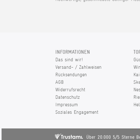
INFORMATIONEN
TO
Das sind wir!
Gü
Versand- / Zahlweisen
Wi
Rücksendungen
Kai
AGB
Sk
Widerrufsrecht
Ne
Datenschutz
Rie
Impressum
He
Soziales Engagement
Über 20.000 5/5 Sterne B