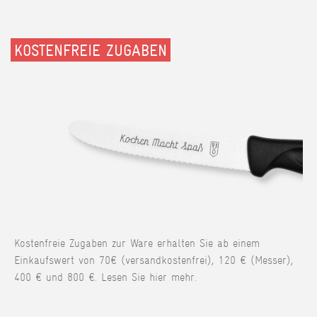
KOSTENFREIE ZUGABEN
Kostenfreie Zugaben zur Ware erhalten Sie ab einem
Einkaufswert von 70€ (versandkostenfrei), 120 € (Messer),
400 € und 800 €. Lesen Sie hier mehr.