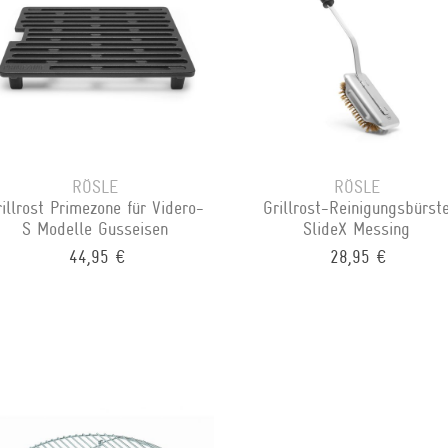
RÖSLE
RÖSLE
rillrost Primezone für Videro-
Grillrost-Reinigungsbürst
S Modelle Gusseisen
SlideX Messing
44,95 €
28,95 €