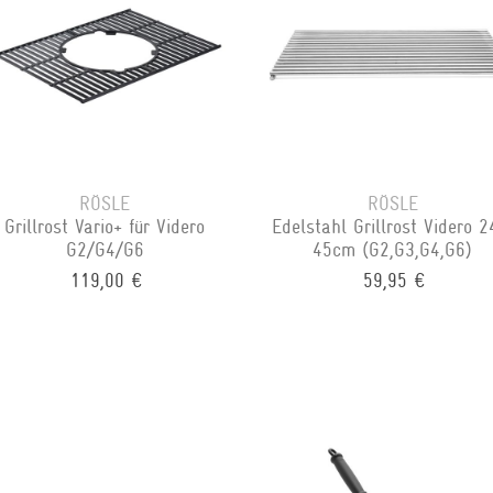
RÖSLE
RÖSLE
Grillrost Vario+ für Videro
Edelstahl Grillrost Videro 2
G2/G4/G6
45cm (G2,G3,G4,G6)
119,00 €
59,95 €