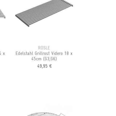
RÖSLE
4 x
Edelstahl Grillrost Videro 18 x
45cm (G3,G6)
49,95 €