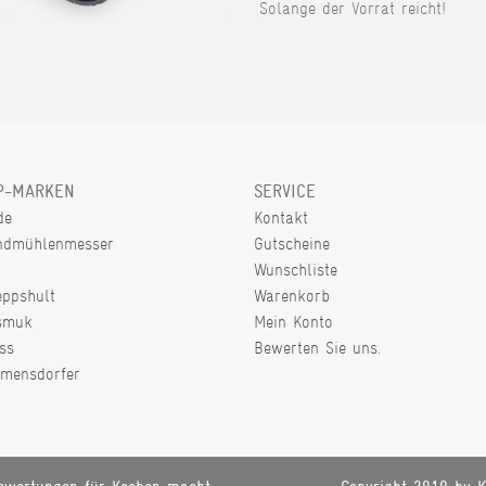
Solange der Vorrat reicht!
P-MARKEN
SERVICE
de
Kontakt
ndmühlenmesser
Gutscheine
Wunschliste
eppshult
Warenkorb
smuk
Mein Konto
ss
Bewerten Sie uns.
lmensdorfer