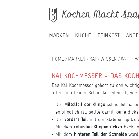
MARKEN
KÜCHE
FEINKOST
ANGE
KAI - 
MARKEN
KAI
WISSEN
KAI KOCHMESSER - DAS KOC
Das Kai Kochmesser gehört zu den wichtig
aller anfallender Schneidarbeiten ab, wie
Der
Mittelteil der Klinge
schneidet harte 
empfindlich ist, sollte damit keine dic
Der
vordere Teil
mit der stabilen Spitze
Mit dem
robusten Klingenrücken
hackt m
Mit dem
hinteren Teil der Schneide
werde