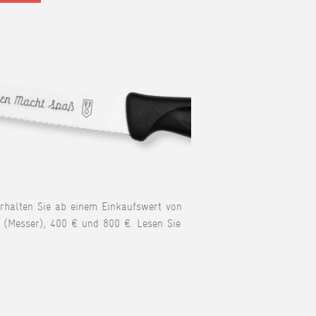
erhalten Sie ab einem Einkaufswert von
 (Messer), 400 € und 800 €. Lesen Sie