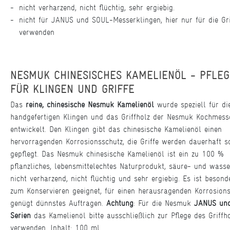
nicht verharzend, nicht flüchtig, sehr ergiebig.
nicht für JANUS und SOUL-Messerklingen, hier nur für die Gri
verwenden
NESMUK CHINESISCHES KAMELIENÖL - PFLEG
FÜR KLINGEN UND GRIFFE
Das
reine, chinesische Nesmuk Kamelienöl
wurde speziell für di
handgefertigen Klingen und das Griffholz der Nesmuk Kochmess
entwickelt. Den Klingen gibt das chinesische Kamelienöl einen
hervorragenden Korrosionsschutz, die Griffe werden dauerhaft s
gepflegt. Das Nesmuk chinesische Kamelienöl ist ein zu 100 %
pflanzliches, lebensmittelechtes Naturprodukt, säure- und wasser
nicht verharzend, nicht flüchtig und sehr ergiebig. Es ist besond
zum Konservieren geeignet, für einen herausragenden Korrosion
genügt dünnstes Auftragen.
Achtung
: Für die Nesmuk
JANUS un
Serien
das Kamelienöl bitte ausschließlich zur Pflege des Griffh
verwenden. Inhalt: 100 ml.