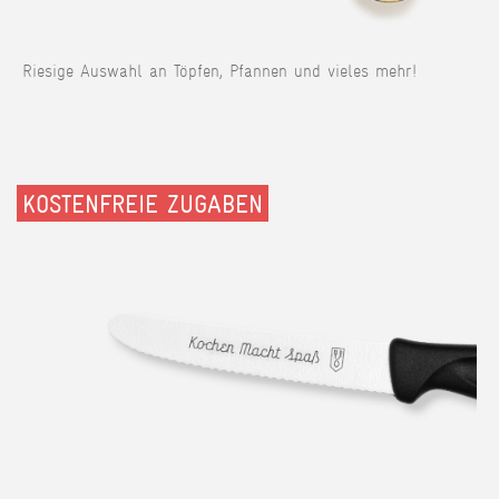
Riesige Auswahl an Töpfen, Pfannen und vieles mehr!
KOSTENFREIE ZUGABEN