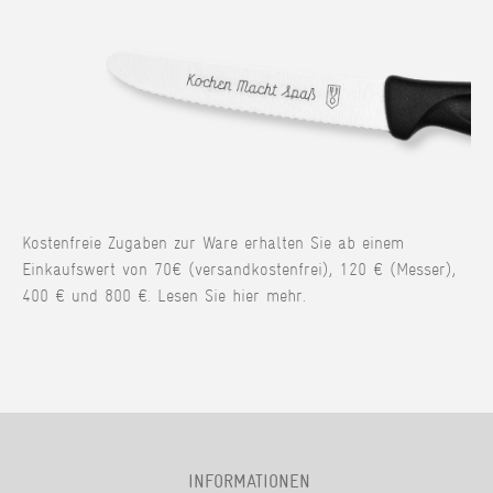
Kostenfreie Zugaben zur Ware erhalten Sie ab einem
Einkaufswert von 70€ (versandkostenfrei), 120 € (Messer),
400 € und 800 €. Lesen Sie hier mehr.
INFORMATIONEN