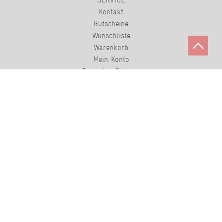
Kontakt
Gutscheine
Wunschliste
Warenkorb
Mein Konto
Bewerten Sie uns.
KONTAKT
Tel: +49 (0) 78 42 98 61 0
Fax: +49 (0) 78 42 99 79 45 3
E-Mail:
123service@kochen-macht-spass.com
Hauptstr. 24, 77876 Kappelrodeck Deutschland
Über 20.000 5/5 Sterne Bewertungen für Kochen