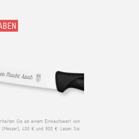
ABEN
erhalten Sie ab einem Einkaufswert von
 (Messer), 400 € und 800 €. Lesen Sie