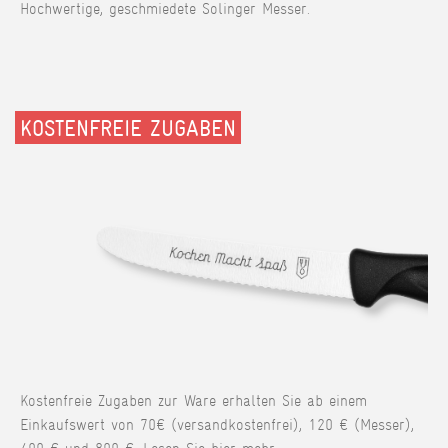
Hochwertige, geschmiedete Solinger Messer.
KOSTENFREIE ZUGABEN
Kostenfreie Zugaben zur Ware erhalten Sie ab einem
Einkaufswert von 70€ (versandkostenfrei), 120 € (Messer),