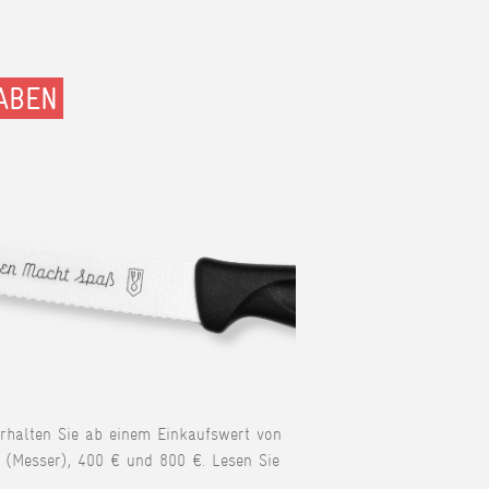
ABEN
erhalten Sie ab einem Einkaufswert von
 (Messer), 400 € und 800 €. Lesen Sie