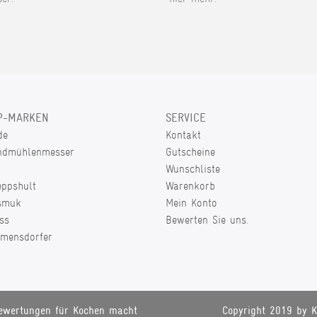
P-MARKEN
SERVICE
de
Kontakt
ndmühlenmesser
Gutscheine
Wunschliste
eppshult
Warenkorb
smuk
Mein Konto
ss
Bewerten Sie uns.
lmensdorfer
ewertungen für Kochen macht
Copyright 2019 by K