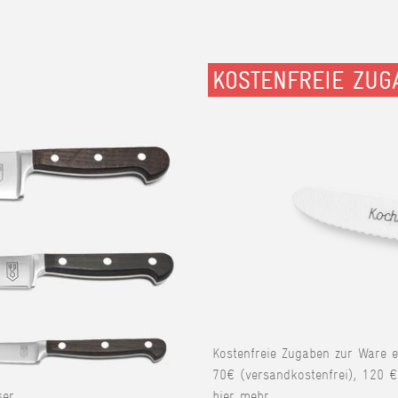
KOSTENFREIE ZUG
Kostenfreie Zugaben zur Ware 
70€ (versandkostenfrei), 120 €
er.
hier mehr.