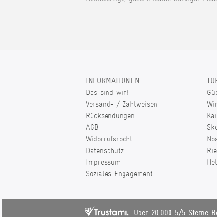
INFORMATIONEN
TO
Das sind wir!
Gü
Versand- / Zahlweisen
Wi
Rücksendungen
Kai
AGB
Sk
Widerrufsrecht
Ne
Datenschutz
Rie
Impressum
He
Soziales Engagement
Über 20.000 5/5 Sterne B