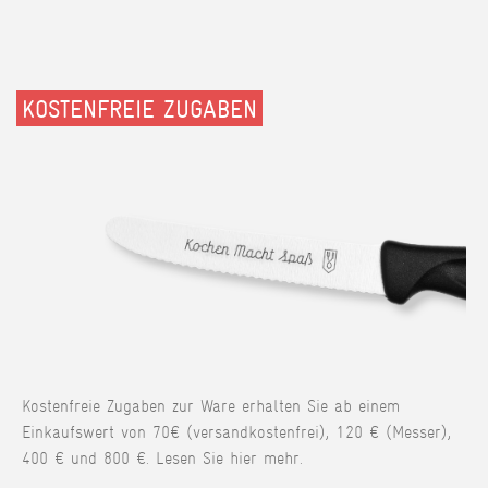
KOSTENFREIE ZUGABEN
Kostenfreie Zugaben zur Ware erhalten Sie ab einem
Einkaufswert von 70€ (versandkostenfrei), 120 € (Messer),
400 € und 800 €. Lesen Sie hier mehr.