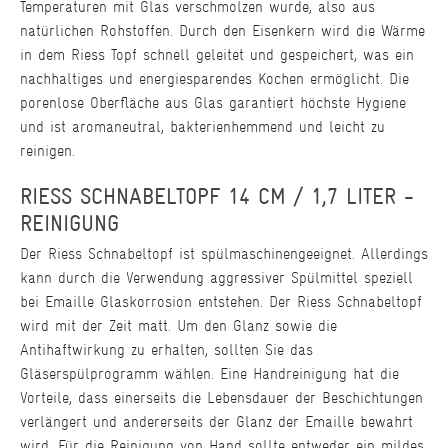
Temperaturen mit Glas verschmolzen wurde, also aus
natürlichen Rohstoffen. Durch den Eisenkern wird die Wärme
in dem Riess Topf schnell geleitet und gespeichert, was ein
nachhaltiges und energiesparendes Kochen ermöglicht. Die
porenlose Oberfläche aus Glas garantiert höchste Hygiene
und ist aromaneutral, bakterienhemmend und leicht zu
reinigen.
RIESS SCHNABELTOPF 14 CM / 1,7 LITER -
REINIGUNG
Der Riess Schnabeltopf ist spülmaschinengeeignet. Allerdings
kann durch die Verwendung aggressiver Spülmittel speziell
bei Emaille Glaskorrosion entstehen. Der Riess Schnabeltopf
wird mit der Zeit matt. Um den Glanz sowie die
Antihaftwirkung zu erhalten, sollten Sie das
Gläserspülprogramm wählen. Eine Handreinigung hat die
Vorteile, dass einerseits die Lebensdauer der Beschichtungen
verlängert und andererseits der Glanz der Emaille bewahrt
wird. Für die Reinigung von Hand sollte entweder ein mildes