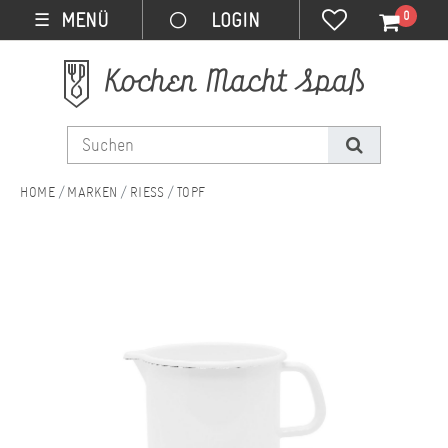
0
MENÜ
☰
MARKEN
RIESS
TOPF