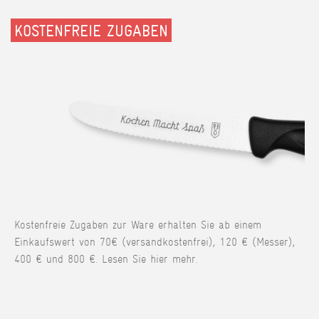
KOSTENFREIE ZUGABEN
Kostenfreie Zugaben zur Ware erhalten Sie ab einem
Einkaufswert von 70€ (versandkostenfrei), 120 € (Messer),
400 € und 800 €. Lesen Sie hier mehr.