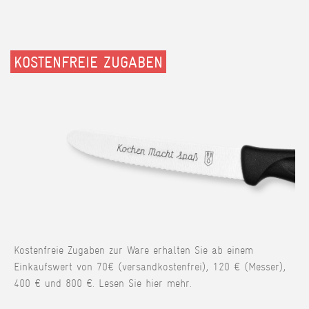
KOSTENFREIE ZUGABEN
Kostenfreie Zugaben zur Ware erhalten Sie ab einem
Einkaufswert von 70€ (versandkostenfrei), 120 € (Messer),
400 € und 800 €. Lesen Sie hier mehr.