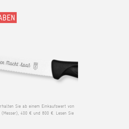
ABEN
erhalten Sie ab einem Einkaufswert von
 (Messer), 400 € und 800 €. Lesen Sie