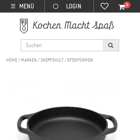
0
MENÜ
☰
MARKEN
SKEPPSHULT
OFENFORMEN