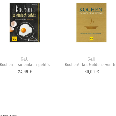
G&U
G&U
Kochen - so einfach geht's
Kochen! Das Goldene von G
24,99 €
30,00 €