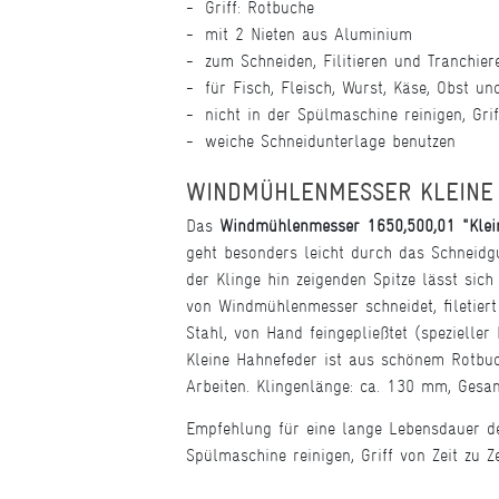
Griff: Rotbuche
mit 2 Nieten aus Aluminium
zum Schneiden, Filitieren und Tranchier
für Fisch, Fleisch, Wurst, Käse, Obst u
nicht in der Spülmaschine reinigen, Gri
weiche Schneidunterlage benutzen
WINDMÜHLENMESSER KLEINE
Das
Windmühlenmesser 1650,500,01 "Klei
geht besonders leicht durch das Schneidg
der Klinge hin zeigenden Spitze lässt sic
von Windmühlenmesser schneidet, filetier
Stahl, von Hand feingepließtet (spezieller
Kleine Hahnefeder ist aus schönem Rotbuc
Arbeiten. Klingenlänge: ca. 130 mm, Gesa
Empfehlung für eine lange Lebensdauer de
Spülmaschine reinigen, Griff von Zeit zu Z