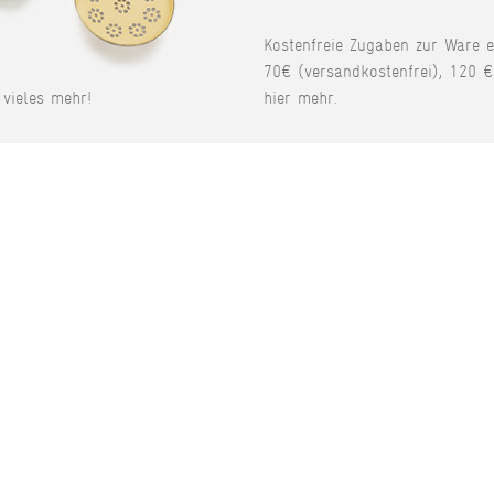
Kostenfreie Zugaben zur Ware 
70€ (versandkostenfrei), 120 €
vieles mehr!
hier mehr.
P-MARKEN
SERVICE
de
Kontakt
ndmühlenmesser
Gutscheine
Wunschliste
eppshult
Warenkorb
smuk
Mein Konto
ss
Bewerten Sie uns.
lmensdorfer