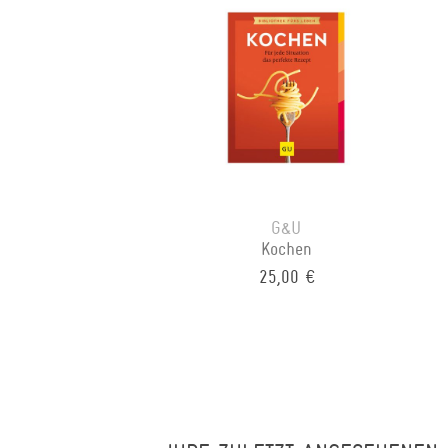
G&U
Kochen
25,00 €