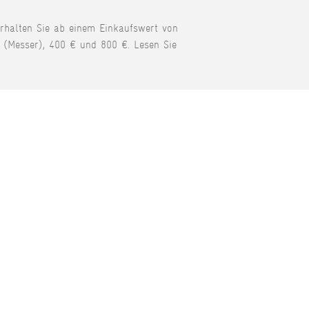
erhalten Sie ab einem Einkaufswert von
 (Messer), 400 € und 800 €. Lesen Sie
KONTAKT
Tel: +49 (0) 78 42 98 61 0
Fax: +49 (0) 78 42 99 79 45 3
E-Mail:
123service@kochen-macht-
spass.com
Hauptstr. 24, 77876 Kappelrodeck
Deutschland