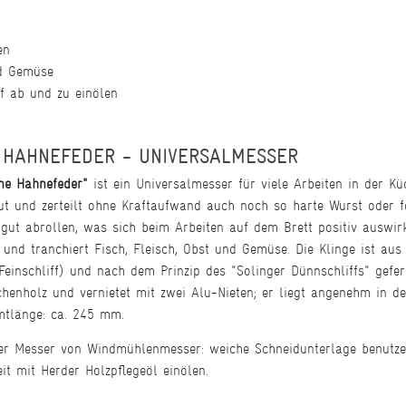
en
nd Gemüse
ff ab und zu einölen
 HAHNEFEDER - UNIVERSALMESSER
ne Hahnefeder"
ist ein Universalmesser für viele Arbeiten in der Kü
ut und zerteilt ohne Kraftaufwand auch noch so harte Wurst oder 
h gut abrollen, was sich beim Arbeiten auf dem Brett positiv auswi
t und tranchiert Fisch, Fleisch, Obst und Gemüse. Die Klinge ist 
 Feinschliff) und nach dem Prinzip des "Solinger Dünnschliffs" gefe
henholz und vernietet mit zwei Alu-Nieten; er liegt angenehm in d
mtlänge: ca. 245 mm.
r Messer von Windmühlenmesser: weiche Schneidunterlage benutzen,
eit mit Herder Holzpflegeöl einölen.