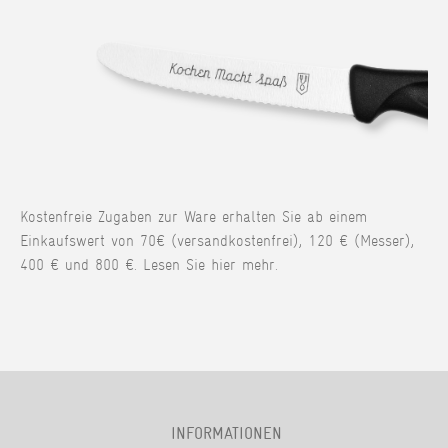
Kostenfreie Zugaben zur Ware erhalten Sie ab einem
Einkaufswert von 70€ (versandkostenfrei), 120 € (Messer),
400 € und 800 €. Lesen Sie hier mehr.
INFORMATIONEN