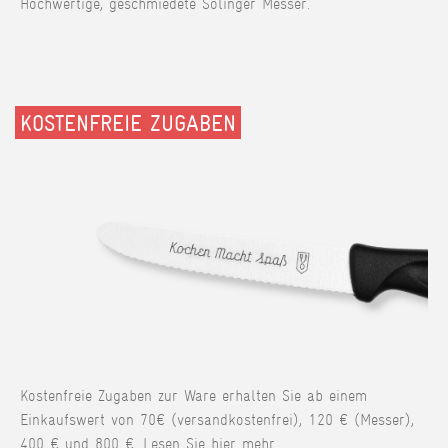
Hochwertige, geschmiedete Solinger Messer.
KOSTENFREIE ZUGABEN
Kostenfreie Zugaben zur Ware erhalten Sie ab einem
Einkaufswert von 70€ (versandkostenfrei), 120 € (Messer),
400 € und 800 €. Lesen Sie hier mehr.