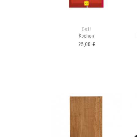
G&U
Kochen
25,00 €