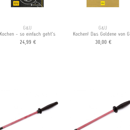
G&U
G&U
Kochen - so einfach geht's
Kochen! Das Goldene von 
24,99 €
30,00 €