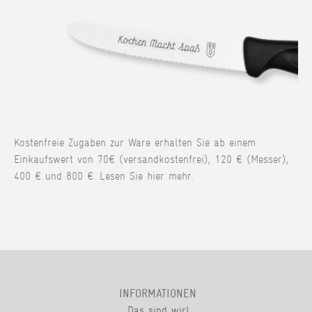
Kostenfreie Zugaben zur Ware erhalten Sie ab einem
Einkaufswert von 70€ (versandkostenfrei), 120 € (Messer),
400 € und 800 €. Lesen Sie hier mehr.
INFORMATIONEN
Das sind wir!