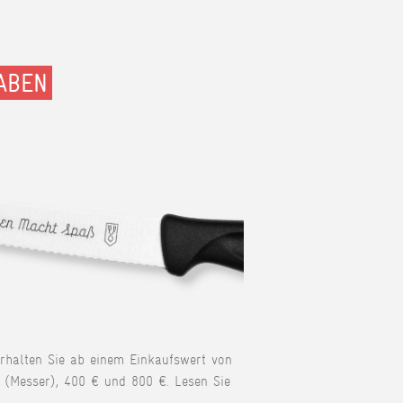
ABEN
erhalten Sie ab einem Einkaufswert von
 (Messer), 400 € und 800 €. Lesen Sie