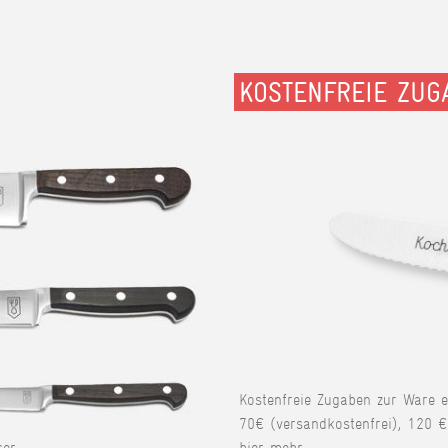
KOSTENFREIE ZUG
Kostenfreie Zugaben zur Ware 
70€ (versandkostenfrei), 120 €
er.
hier mehr.