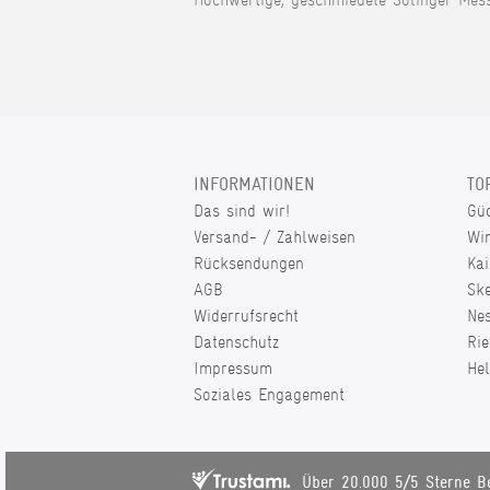
INFORMATIONEN
TO
Das sind wir!
Gü
Versand- / Zahlweisen
Wi
Rücksendungen
Kai
AGB
Sk
Widerrufsrecht
Ne
Datenschutz
Rie
Impressum
He
Soziales Engagement
Über 20.000 5/5 Sterne B