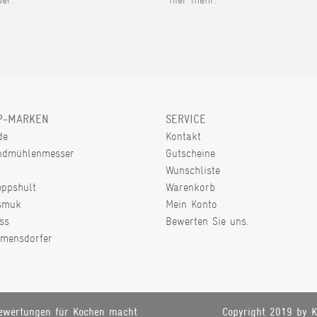
P-MARKEN
SERVICE
de
Kontakt
ndmühlenmesser
Gutscheine
Wunschliste
eppshult
Warenkorb
smuk
Mein Konto
ss
Bewerten Sie uns.
lmensdorfer
ewertungen für Kochen macht
Copyright 2019 by K