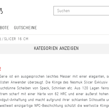
BOTE
GUTSCHEINE
SLICER 16 CM
0
KATEGORIEN ANZEIGEN
R
rie ist ein ausgesprochen leichtes Messer mit einer eleganten, sc
sten Anwender überzeugt. Die Klinge des Nesmuk Slicer Exklusiv C9
auchdünne Scheiben von Speck, Schinken etc. Aus 120 Lagen feins
trem scharf mit einer Härte von 62 HRC und einer äußerst hohen S
neidgut-Anhaftung und macht aufgrund ihrer schlanken Silhouette un
 weltweit einzigartige NPC-Beschichtung schützt die wertvolle Klin