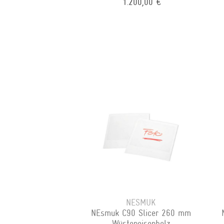
1.200,00 €
NESMUK
NEsmuk C90 Slicer 260 mm
Wüsteneisenholz