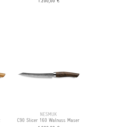
1.200,00 €
NESMUK
z
C90 Slicer 160 Walnuss Maser