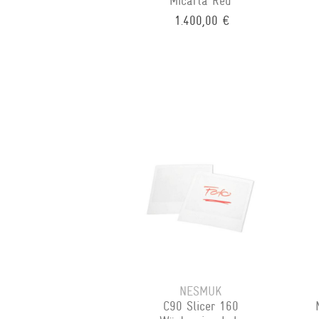
Micarta Red
1.400,00 €
NESMUK
C90 Slicer 160