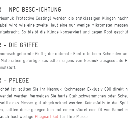
R – NPC BESCHICHTUNG
Nesmuk Protective Coating) werden die erstklassigen Klingen nachh
bei wird wie eine zweite Haut eine nur wenige Mikrometer messend
gebracht. So bleibt die Klinge konserviert und gegen Rost geschüt
 - DIE GRIFFE
nomisch geformte Griffe, die optimale Kontrolle beim Schneiden u
 Materialien gefertigt: aus edlen, eigens von Nesmuk ausgesuchte 
nststoff.
R – PFLEGE
ichtet ist, sollten Sie Ihr Nesmuk Kochmesser Exklusiv C90 direkt 
wendet werden. Vermeiden Sie harte Stahlschwämmchen oder Scheue
sollte das Messer gut abgetrocknet werden. Keinesfalls in der Spü
en, sollten diese gelegentlich mit einem säurefreien Öl wie Kamelie
t auch hochwertige
Pflegeartikel
für Ihre Messer.