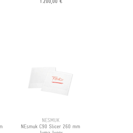
1.200,00 €
NESMUK
mm
NEsmuk C90 Slicer 260 mm
Juma Ivory