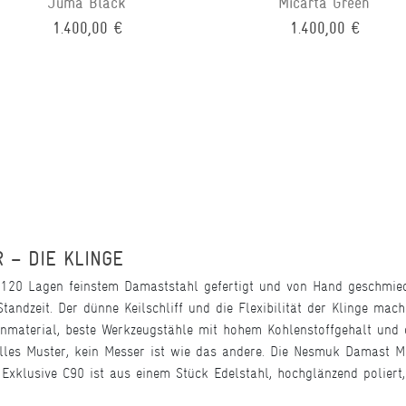
Juma Black
Micarta Green
1.400,00 €
1.400,00 €
 – DIE KLINGE
120 Lagen feinstem Damaststahl gefertigt und von Hand geschmiede
andzeit. Der dünne Keilschliff und die Flexibilität der Klinge ma
genmaterial, beste Werkzeugstähle mit hohem Kohlenstoffgehalt und 
elles Muster, kein Messer ist wie das andere. Die Nesmuk Damast M
Exklusive C90 ist aus einem Stück Edelstahl, hochglänzend poliert, 