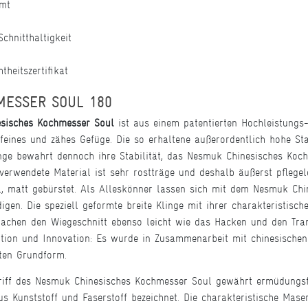
rmt
chnitthaltigkeit
heitszertifikat
MESSER SOUL 180
sisches Kochmesser Soul
ist aus einem patentierten Hochleistungs
 feines und zähes Gefüge. Die so erhaltene außerordentlich hohe St
inge bewahrt dennoch ihre Stabilität, das Nesmuk Chinesisches Koc
s verwendete Material ist sehr rostträge und deshalb äußerst pflege
l, matt gebürstet. Als Alleskönner lassen sich mit dem Nesmuk Chi
igen. Die speziell geformte breite Klinge mit ihrer charakteristisc
achen den Wiegeschnitt ebenso leicht wie das Hacken und den Tran
tion und Innovation: Es wurde in Zusammenarbeit mit chinesischen
lten Grundform.
iff des Nesmuk Chinesisches Kochmesser Soul gewährt ermüdungsfre
us Kunststoff und Faserstoff bezeichnet. Die charakteristische Ma