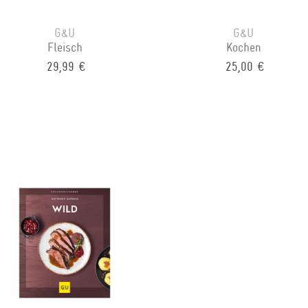
G&U
G&U
Fleisch
Kochen
29,99 €
25,00 €