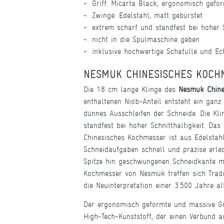
Griff: Micarta Black, ergonomisch gefo
Zwinge: Edelstahl, matt gebürstet
extrem scharf und standfest bei hoher S
nicht in die Spülmaschine geben
inklusive hochwertige Schatulle und Echt
NESMUK CHINESISCHES KOCH
Die 18 cm lange Klinge des
Nesmuk Chine
enthaltenen Niob-Anteil entsteht ein ganz
dünnes Ausschleifen der Schneide. Die Kl
standfest bei hoher Schnitthaltigkeit. Da
Chinesisches Kochmesser ist aus Edelstah
Schneidaufgaben schnell und präzise erled
Spitze hin geschwungenen Schneidkante m
Kochmesser von Nesmuk treffen sich Tradi
die Neuinterpretation einer 3.500 Jahre a
Der ergonomisch geformte und massive Gr
High-Tech-Kunststoff, der einen Verbund a