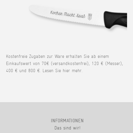
Kostenfreie Zugaben zur Ware erhalten Sie ab einem
Einkaufswert von 70€ (versandkostenfrei), 120 € (Messer),
400 € und 800 €. Lesen Sie hier mehr.
INFORMATIONEN
Das sind wir!