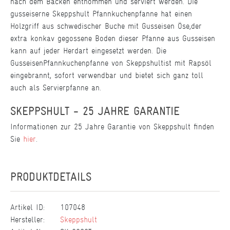
nach dem Backen entnommen und serviert werden. Die
gusseiserne Skeppshult Pfannkuchenpfanne hat einen
Holzgriff aus schwedischer Buche mit Gusseisen Öse,
der
extra konkav gegossene Boden dieser Pfanne aus Gusseisen
kann auf jeder Herdart eingesetzt werden. Die
Gusseisen
Pfannkuchenpfanne von Skeppshult
ist mit Rapsöl
eingebrannt, sofort verwendbar und bietet sich ganz toll
auch als Servierpfanne an.
SKEPPSHULT - 25 JAHRE GARANTIE
Informationen zur 25 Jahre Garantie von Skeppshult finden
Sie
hier
.
PRODUKTDETAILS
Artikel ID:
107048
Hersteller:
Skeppshult