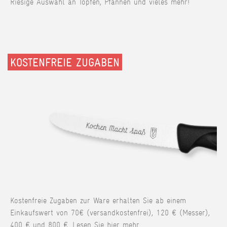
Riesige Auswahl an Töpfen, Pfannen und vieles mehr!
KOSTENFREIE ZUGABEN
Kostenfreie Zugaben zur Ware erhalten Sie ab einem
Einkaufswert von 70€ (versandkostenfrei), 120 € (Messer),
400 € und 800 €. Lesen Sie hier mehr.