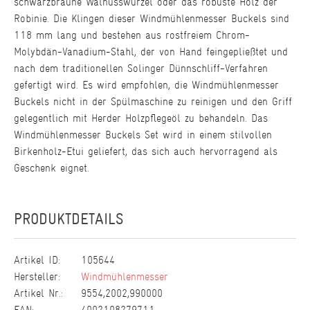
schwarzbraune Walnusswurzel oder das robuste Holz der
Robinie. Die Klingen dieser Windmühlenmesser Buckels sind
118 mm lang und bestehen aus rostfreiem Chrom-
Molybdän-Vanadium-Stahl, der von Hand feingepließtet und
nach dem traditionellen Solinger Dünnschliff-Verfahren
gefertigt wird. Es wird empfohlen, die Windmühlenmesser
Buckels nicht in der Spülmaschine zu reinigen und den Griff
gelegentlich mit Herder Holzpflegeöl zu behandeln. Das
Windmühlenmesser Buckels Set wird in einem stilvollen
Birkenholz-Etui geliefert, das sich auch hervorragend als
Geschenk eignet.
PRODUKTDETAILS
Artikel ID:
105644
Hersteller:
Windmühlenmesser
Artikel Nr.:
9554,2002,990000
EAN:
4002108279711