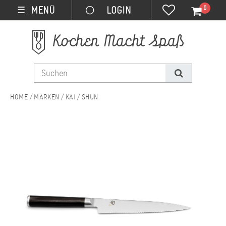
0
MENÜ
☰
MARKEN
KAI
SHUN