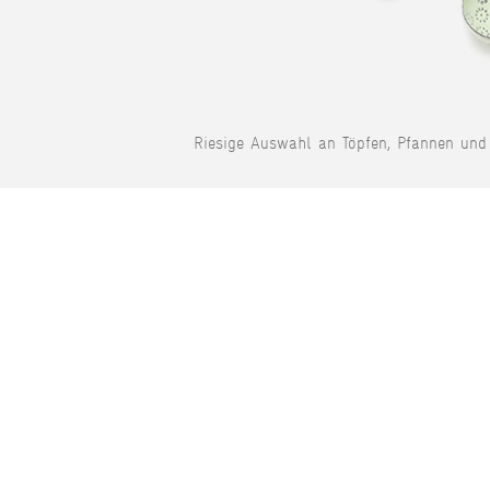
Riesige Auswahl an Töpfen, Pfannen und 
INFORMATIONEN
TO
Das sind wir!
Gü
Versand- / Zahlweisen
Wi
Rücksendungen
Kai
AGB
Sk
Widerrufsrecht
Ne
Datenschutz
Rie