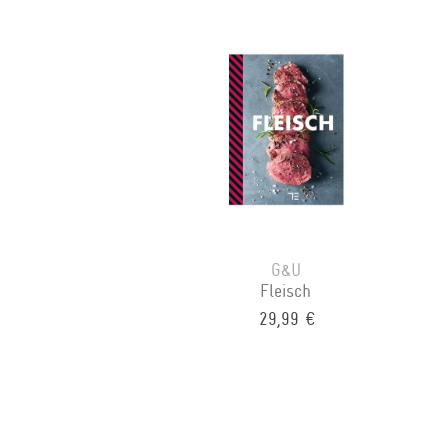
G&U
Fleisch
29,99 €