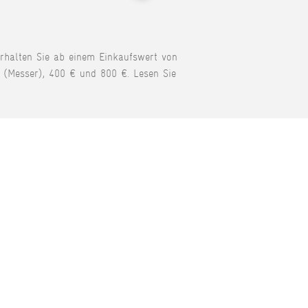
erhalten Sie ab einem Einkaufswert von
 (Messer), 400 € und 800 €. Lesen Sie
KONTAKT
Tel: +49 (0) 78 42 98 61 0
Fax: +49 (0) 78 42 99 79 45 3
E-Mail:
123service@kochen-macht-
spass.com