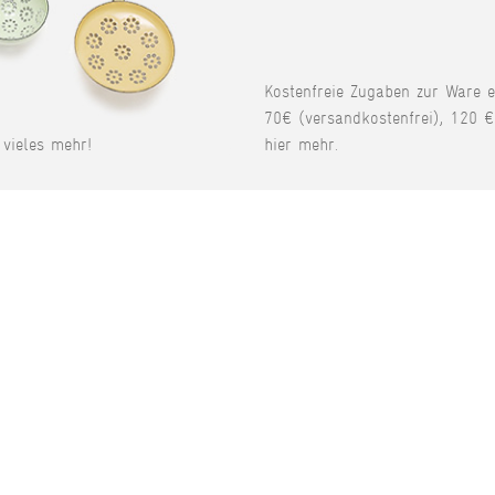
Kostenfreie Zugaben zur Ware 
70€ (versandkostenfrei), 120 €
vieles mehr!
hier mehr.
P-MARKEN
SERVICE
de
Kontakt
ndmühlenmesser
Gutscheine
Wunschliste
eppshult
Warenkorb
smuk
Mein Konto
ss
Bewerten Sie uns.