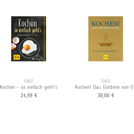
G&U
G&U
Kochen - so einfach geht's
Kochen! Das Goldene von G
24,99 €
30,00 €