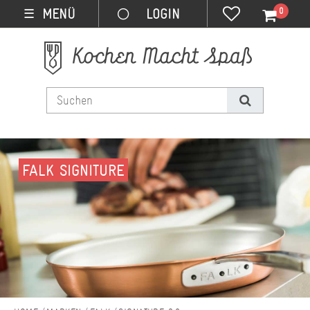
0
MENÜ
☰
FALK SIGNITURE