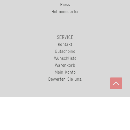
Riess
Helmensdorfer
SERVICE
Kontakt
Gutscheine
Wunschliste
Warenkorb
Mein Konto
Bewerten Sie uns.
KONTAKT
Tel: +49 (0) 78 42 98 61 0
Fax: +49 (0) 78 42 99 79 45 3