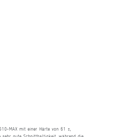
 VG10-MAX mit einer Härte von 61 ±,
sehr gute Schnitthaltigkeit, während die