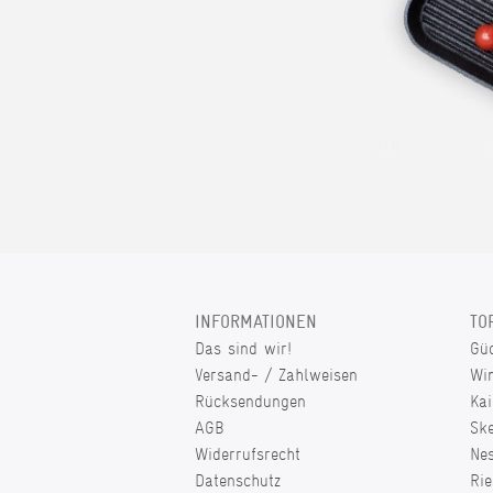
INFORMATIONEN
TO
Das sind wir!
Gü
Versand- / Zahlweisen
Wi
Rücksendungen
Kai
AGB
Sk
Widerrufsrecht
Ne
Datenschutz
Rie