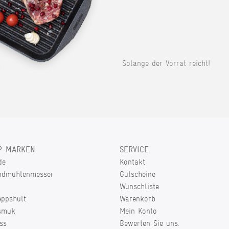
Solange der Vorrat reicht!
P-MARKEN
SERVICE
de
Kontakt
ndmühlenmesser
Gutscheine
Wunschliste
eppshult
Warenkorb
smuk
Mein Konto
ss
Bewerten Sie uns.