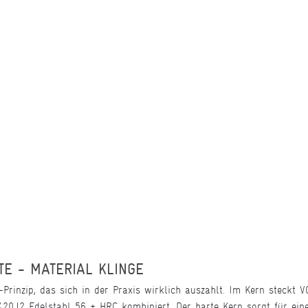
TE - MATERIAL KLINGE
e-Prinzip, das sich in der Praxis wirklich auszahlt. Im Kern steckt
0J2 Edelstahl 56 ± HRC kombiniert. Der harte Kern sorgt für eine 