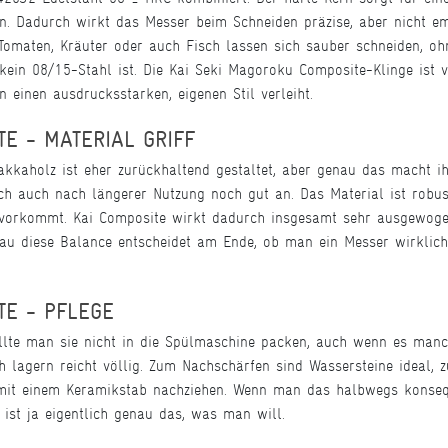
en. Dadurch wirkt das Messer beim Schneiden präzise, aber nicht e
 Tomaten, Kräuter oder auch Fisch lassen sich sauber schneiden, o
ein 08/15-Stahl ist. Die Kai Seki Magoroku Composite-Klinge ist v
 einen ausdrucksstarken, eigenen Stil verleiht.
E - MATERIAL GRIFF
kkaholz ist eher zurückhaltend gestaltet, aber genau das macht ih
ich auch nach längerer Nutzung noch gut an. Das Material ist robu
orkommt. Kai Composite wirkt dadurch insgesamt sehr ausgewogen: 
u diese Balance entscheidet am Ende, ob man ein Messer wirklich
TE - PFLEGE
sollte man sie nicht in die Spülmaschine packen, auch wenn es m
h lagern reicht völlig. Zum Nachschärfen sind Wassersteine ideal,
mit einem Keramikstab nachziehen. Wenn man das halbwegs konsequ
 ist ja eigentlich genau das, was man will.