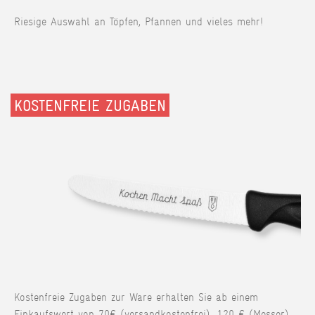
Riesige Auswahl an Töpfen, Pfannen und vieles mehr!
KOSTENFREIE ZUGABEN
Kostenfreie Zugaben zur Ware erhalten Sie ab einem
Einkaufswert von 70€ (versandkostenfrei), 120 € (Messer),