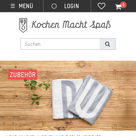
0
MENÜ
☰
ZUBEHÖR