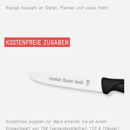
Riesige Auswahl an Töpfen, Pfannen und vieles mehr!
KOSTENFREIE ZUGABEN
Kostenfreie Zugaben zur Ware erhalten Sie ab einem
Einkaufswert von 70€ (versandkostenfrei), 120 € (Messer),