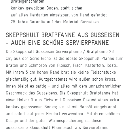
Brateigenschaften
konkav gewölbter Boden, steht sicher
auf allen Herdarten einsetzbar, von Hand gefertigt
25 Jahre Garantie auf das Material Gusseisen
SKEPPSHULT BRATPFANNE AUS GUSSEISEN
- AUCH EINE SCHÖNE SERVIERPFANNE
Die Skeppshult Gusseisen Servierpfanne / Bratpfanne 28
cm, aus der Serie Eiche ist die ideale Skeppshult Pfanne zum
Braten und Schmoren von Fleisch, Fisch, Kartoffeln, Rösti...
Mit ihrem 5 cm hohen Rand brät sie kleine Fleischstücke
gleichmäßig gut, Kurzgebratenes wird außen schön kross,
innen bleibt es saftig - und alles mit dem unnachahmlichen
Geschmack des Gusseisens. Die Skeppshult Bratpfanne hat
einen Holzgriff aus Eiche mit Gusseisen Öse
und einen extra
konkav gegossenen Boden
;
sie ist mit Rapsöl eingebrannt
und sofort auf jeder Herdart verwendbar. Mit ihrem
schönen
Design und der guten Wärmespeicherung ist diese
gusseiserne Skeppshult Pfanne
auch als Servierpfanne