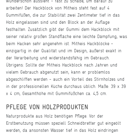
wunderschön aussieht - fast zu schade, um darauf zu
arbeiten! Der Hackblock von Mitheis steht fest auf 4
Gummifüßen, die zur Stabilität zwei Zentimeter tief in das
Holz eingelassen sind und den Block an der Auflage
festhalten. Zusätzlich gibt der Gummi dem Hackblock mit
seiner relativ großen Standfläche eine leichte Dämpfung, was
beim Hacken sehr angenehm ist. Mitheis Hackblöcke -
einzigartig in der Qualität und im Design, äußerst exakt in
der Verarbeitung und widerstandsfähig im Gebrauch.
Übrigens: Sollte der Mitheis Hackblock nach Jahren und
vielem Gebrauch abgenutzt sein, kann er problemlos
abgeschliffen werden - auch ein Vorteil des Stirnholzes und
in der professionellen Küche durchaus üblich. Maße: 39 x 39
x 4 cm, Gesamthöhe mit Gummifüßchen ca. 4,5 cm.
PFLEGE VON HOLZPRODUKTEN
Naturprodukte aus Holz benötigen Pflege. Vor der
Erstbenutzung müssen speziell Schneidbretter gut eingeölt
werden, da ansonsten Wasser tief in das Holz eindringen