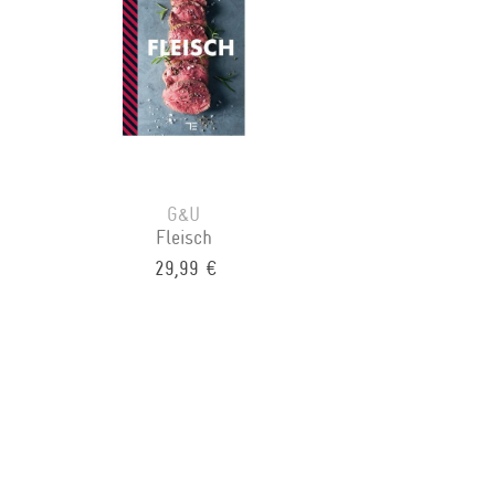
G&U
Fleisch
29,99 €