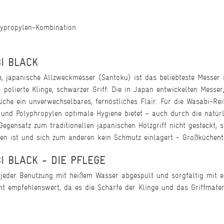
lypropylen-Kombination
BI BLACK
le, japanische Allzweckmesser (Santoku) ist das beliebteste Messer 
polierte Klinge, schwarzer Griff: Die in Japan entwickelten Messer,
che ein unverwechselbares, fernöstliches Flair. Für die Wasabi-Rei
d Polyphropylen optimale Hygiene bietet - auch durch die natürli
Gegensatz zum traditionellen japanischen Holzgriff nicht gesteckt, 
en ist und sich zum anderen kein Schmutz einlagert - Großküchenta
I BLACK - DIE PFLEGE
 jeder Benutzung mit heißem Wasser abgespült und sorgfältig mit
ht empfehlenswert, da es die Schärfe der Klinge und das Griffmateri