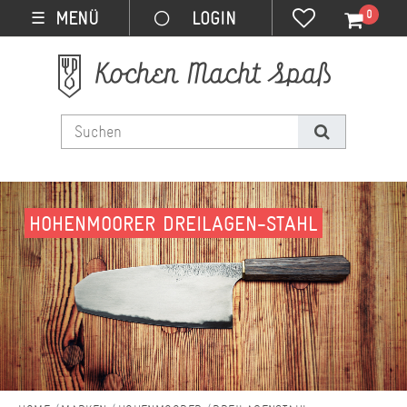
0
MENÜ
☰
HOHENMOORER DREILAGEN-STAHL