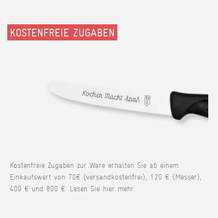
KOSTENFREIE ZUGABEN
Kostenfreie Zugaben zur Ware erhalten Sie ab einem
Einkaufswert von 70€ (versandkostenfrei), 120 € (Messer),
400 € und 800 €. Lesen Sie hier mehr.