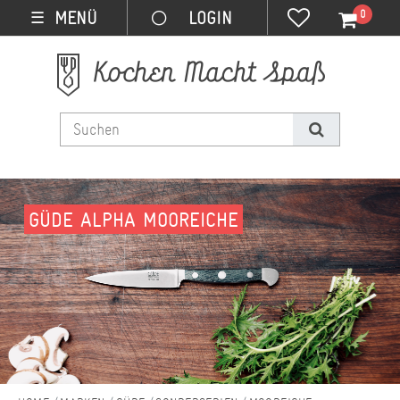
0
MENÜ
☰
GÜDE ALPHA MOOREICHE