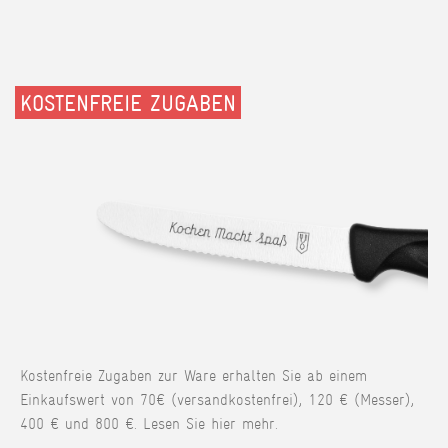
KOSTENFREIE ZUGABEN
Kostenfreie Zugaben zur Ware erhalten Sie ab einem
Einkaufswert von 70€ (versandkostenfrei), 120 € (Messer),
400 € und 800 €. Lesen Sie hier mehr.