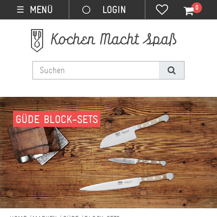
0
MENÜ
☰
GÜDE BLOCK-SETS