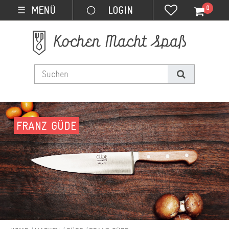
0
MENÜ
☰
FRANZ GÜDE