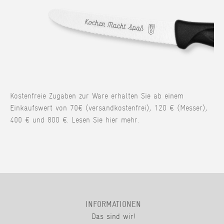
Kostenfreie Zugaben zur Ware erhalten Sie ab einem
Einkaufswert von 70€ (versandkostenfrei), 120 € (Messer),
400 € und 800 €. Lesen Sie hier mehr.
INFORMATIONEN
Das sind wir!