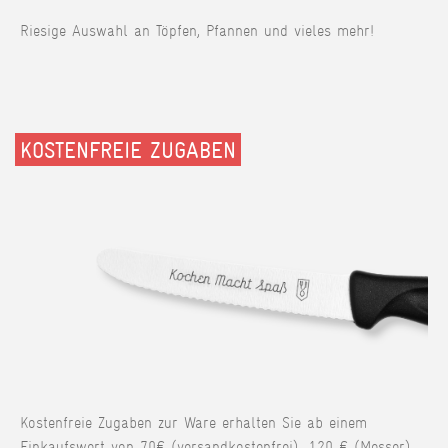
Riesige Auswahl an Töpfen, Pfannen und vieles mehr!
KOSTENFREIE ZUGABEN
Kostenfreie Zugaben zur Ware erhalten Sie ab einem
Einkaufswert von 70€ (versandkostenfrei), 120 € (Messer),