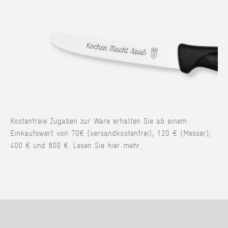
Kostenfreie Zugaben zur Ware erhalten Sie ab einem
Einkaufswert von 70€ (versandkostenfrei), 120 € (Messer),
400 € und 800 €. Lesen Sie hier mehr.