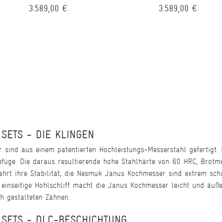
3.589,00 €
3.589,00 €
ETS - DIE KLINGEN
sind aus einem patentierten Hochleistungs-Messerstahl gefertigt. 
Gefüge. Die daraus resultierende hohe Stahlhärte von 60 HRC, Brotm
ahrt ihre Stabilität, die Nesmuk Janus Kochmesser sind extrem schar
e einseitige Hohlschliff macht die Janus Kochmesser leicht und äuß
ch gestalteten Zähnen.
SETS - DLC-BESCHICHTUNG