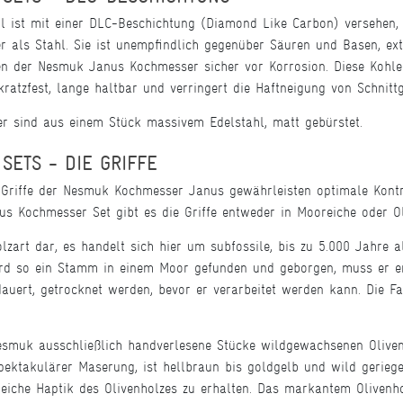
hl ist mit einer DLC-Beschichtung (Diamond Like Carbon) versehen,
er als Stahl. Sie ist unempfindlich gegenüber Säuren und Basen, e
en der Nesmuk Janus Kochmesser sicher vor Korrosion. Diese Kohl
atzfest, lange haltbar und verringert die Haftneigung von Schnittg
 sind aus einem Stück massivem Edelstahl, matt gebürstet.
ETS - DIE GRIFFE
Griffe der Nesmuk Kochmesser Janus gewährleisten optimale Kont
s Kochmesser Set gibt es die Griffe entweder in Mooreiche oder Ol
olzart dar, es handelt sich hier um subfossile, bis zu 5.000 Jahre 
rd so ein Stamm in einem Moor gefunden und geborgen, muss er e
uert, getrocknet werden, bevor er verarbeitet werden kann. Die Fa
Nesmuk ausschließlich handverlesene Stücke wildgewachsenen Olive
pektakulärer Maserung, ist hellbraun bis goldgelb und wild geriegel
eiche Haptik des Olivenholzes zu erhalten. Das markantem Olivenho