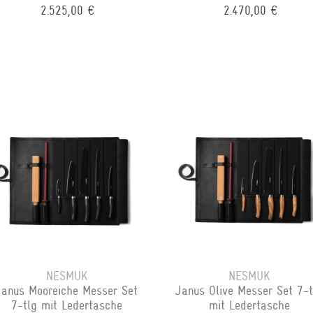
2.525,00 €
2.470,00 €
NESMUK
NESMUK
Janus Mooreiche Messer Set
Janus Olive Messer Set 7-t
7-tlg mit Ledertasche
mit Ledertasche