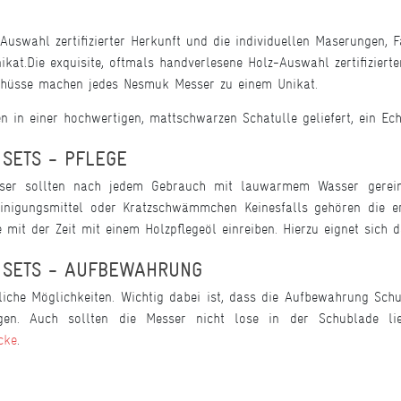
-Auswahl zertifizierter Herkunft und die individuellen Maserungen, 
t.Die exquisite, oftmals handverlesene Holz-Auswahl zertifizierter
chüsse machen jedes Nesmuk Messer zu einem Unikat.
n einer hochwertigen, mattschwarzen Schatulle geliefert, ein Echthe
SETS - PFLEGE
er sollten nach jedem Gebrauch mit lauwarmem Wasser gereini
inigungsmittel oder Kratzschwämmchen Keinesfalls gehören die er
 mit der Zeit mit einem Holzpflegeöl einreiben. Hierzu eignet sich 
 SETS - AUFBEWAHRUNG
iche Möglichkeiten. Wichtig dabei ist, dass die Aufbewahrung Schut
igen. Auch sollten die Messer nicht lose in der Schublade l
cke
.