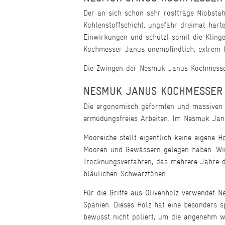
Der an sich schon sehr rostträge Niobsta
Kohlenstoffschicht, ungefähr dreimal härt
Einwirkungen und schützt somit die Kling
Kochmesser Janus unempfindlich, extrem kr
Die Zwingen der Nesmuk Janus Kochmesser
NESMUK JANUS KOCHMESSER S
Die ergonomisch geformten und massiven 
ermüdungsfreies Arbeiten. Im Nesmuk Janu
Mooreiche stellt eigentlich keine eigene H
Mooren und Gewässern gelegen haben. Wi
Trocknungsverfahren, das mehrere Jahre da
bläulichen Schwarztönen.
Für die Griffe aus Olivenholz verwendet 
Spanien. Dieses Holz hat eine besonders s
bewusst nicht poliert, um die angenehm w